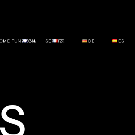
OME FUNZIONA
EN
SERVIZI
FR
DE
ES
LS