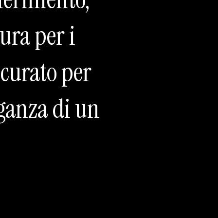
ura per i
 curato per
eganza di un