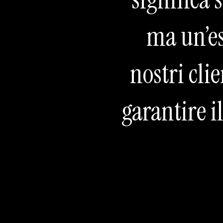
ma un’es
nostri cli
garantire i