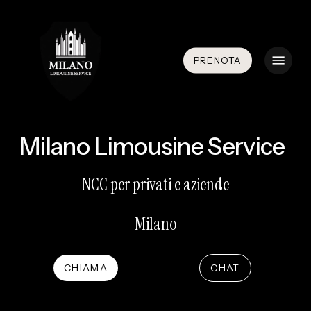
Skip
to
main
Menu
PRENOTA
content
Milano Limousine Service
NCC per privati e aziende
Milano
CHIAMA
CHAT