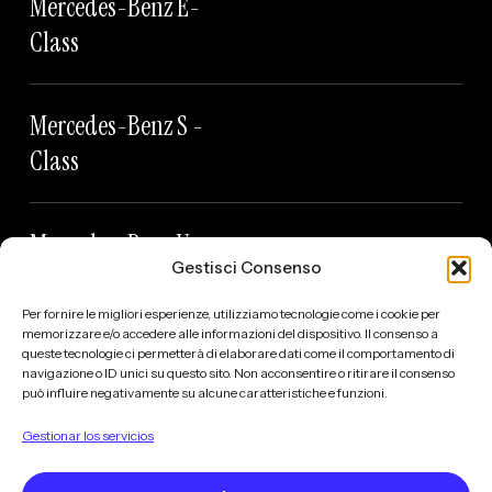
Mercedes-Benz E-
Class
Mercedes-Benz S -
Class
Mercedes-Benz V -
Gestisci Consenso
Class
Per fornire le migliori esperienze, utilizziamo tecnologie come i cookie per
memorizzare e/o accedere alle informazioni del dispositivo. Il consenso a
queste tecnologie ci permetterà di elaborare dati come il comportamento di
BMW 7 SERIES
navigazione o ID unici su questo sito. Non acconsentire o ritirare il consenso
può influire negativamente su alcune caratteristiche e funzioni.
Gestionar los servicios
MILANO LIMOUSINE SERVICE - CONSORZIO NCC