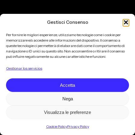
Estilo
Por
MLS
Estilo MLS
Cómo
qué
Por qué elegirnos
Servicios
Gestisci Consenso
funciona
elegirnos
Cómo funciona
Reservar
Servicios
Flota
Per fornire le migliori esperienze, utilizziamo tecnologie come i cookie per
Reservar
memorizzare e/o accedere alle informazioni del dispositivo. Il consenso a
MLS
Flota MLS
queste tecnologie ci permetterà di elaborare dati come il comportamento di
navigazione o ID unici su questo sito. Non acconsentire o ritirare il consenso
può influire negativamente su alcune caratteristiche e funzioni.
Gestionar los servicios
MILANO LIMOUSINE SERVICE - CONSORZIO NCC
Accetta
Sede Legale: Via Cavalier Pollone 19, 27039 Sannazzaro de’Burgondi (PV)
P.IVA e C.F.: 03036230187 | REA: PV - 340466
Nega
PEC:
milanolimousineservice@pec.it
Visualizza le preferenze
© 2026 Milano Limousine Service - Consorzio NCC. Tutti i diritti riservati.
Privacy Policy
|
Cookie Policy
Cookie Policy
Privacy Policy