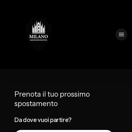
Skip
to
main
content
Menu
Prenota il tuo prossimo
spostamento
Da dove vuoi partire?