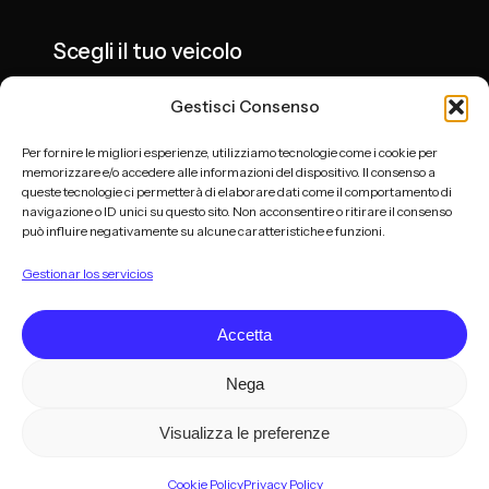
Scegli il tuo veicolo
Gestisci Consenso
Per fornire le migliori esperienze, utilizziamo tecnologie come i cookie per
memorizzare e/o accedere alle informazioni del dispositivo. Il consenso a
PROSEGUI
queste tecnologie ci permetterà di elaborare dati come il comportamento di
navigazione o ID unici su questo sito. Non acconsentire o ritirare il consenso
può influire negativamente su alcune caratteristiche e funzioni.
Gestionar los servicios
MILANO LIMOUSINE SERVICE - CONSORZIO NCC
Accetta
Sede Legale: Via Cavalier Pollone 19, 27039 Sannazzaro de’Burgondi (PV)
P.IVA e C.F.: 03036230187 | REA: PV - 340466
Nega
PEC:
milanolimousineservice@pec.it
Visualizza le preferenze
© 2026 Milano Limousine Service - Consorzio NCC. Tutti i diritti riservati.
Privacy Policy
|
Cookie Policy
Cookie Policy
Privacy Policy