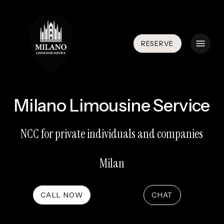
Skip
to
main
Menu
RESERVE
content
Milano Limousine Service
NCC for private individuals and companies
Milan
CALL NOW
CHAT